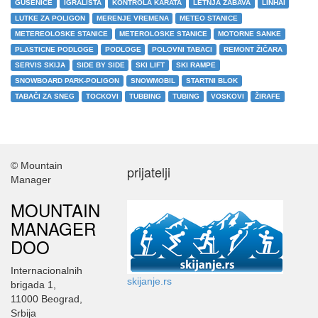
GUSENICE
IGRALIŠTA
KONTROLA KARATA
LETNJA ZABAVA
LINHAI
LUTKE ZA POLIGON
MERENJE VREMENA
METEO STANICE
METEREOLOSKE STANICE
METEROLOSKE STANICE
MOTORNE SANKE
PLASTICNE PODLOGE
PODLOGE
POLOVNI TABACI
REMONT ŽIČARA
SERVIS SKIJA
SIDE BY SIDE
SKI LIFT
SKI RAMPE
SNOWBOARD PARK-POLIGON
SNOWMOBIL
STARTNI BLOK
TABAČI ZA SNEG
TOCKOVI
TUBBING
TUBING
VOSKOVI
ŽIRAFE
© Mountain
prijatelji
Manager
MOUNTAIN
MANAGER
DOO
Internacionalnih
skijanje.rs
brigada 1,
11000 Beograd,
Srbija