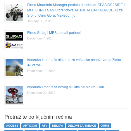
Firma Mountain Manager postala distributer ATV,SIDE2SIDE I
MOTORNIH SANKI brendova ARTCCAT,LINHAI,ACCESS za
Srbiju, Crnu Goru, Makedoniju.
January 30, 2015
Firme Sufag i MBS postali partneri
December 7, 2014
Isporuka I montaža sistema za veštacko osnežavanje Zlatar
/N.Varoš
December 12, 2013
Isporuka I montaza novog ski lifta na Mokroj Gori
December 20, 2012
Pretražite po ključnim rečima
ACCESS
ARTICCAT
ATV
DELOVI
DELOVI ZA TABAČE
GUME