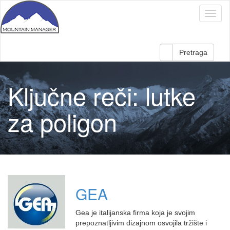
Pretraga
Ključne reči:
lutke
za poligon
GEA
Gea je italijanska firma koja je svojim
prepoznatljivim dizajnom osvojila tržište i