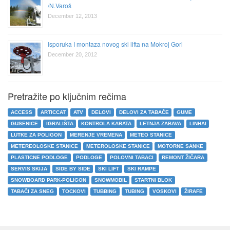
/N.Varoš
December 12, 2013
Isporuka I montaza novog ski lifta na Mokroj Gori
December 20, 2012
Pretražite po ključnim rečima
ACCESS
ARTICCAT
ATV
DELOVI
DELOVI ZA TABAČE
GUME
GUSENICE
IGRALIŠTA
KONTROLA KARATA
LETNJA ZABAVA
LINHAI
LUTKE ZA POLIGON
MERENJE VREMENA
METEO STANICE
METEREOLOSKE STANICE
METEROLOSKE STANICE
MOTORNE SANKE
PLASTICNE PODLOGE
PODLOGE
POLOVNI TABACI
REMONT ŽIČARA
SERVIS SKIJA
SIDE BY SIDE
SKI LIFT
SKI RAMPE
SNOWBOARD PARK-POLIGON
SNOWMOBIL
STARTNI BLOK
TABAČI ZA SNEG
TOCKOVI
TUBBING
TUBING
VOSKOVI
ŽIRAFE