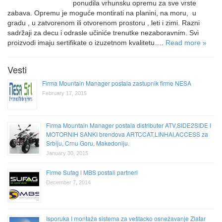
ponudila vrhunsku opremu za sve vrste
zabava. Opremu je moguće montirati na planini, na moru, u
gradu , u zatvorenom ili otvorenom prostoru , leti i zimi. Razni
sadržaji za decu i odrasle učiniće trenutke nezaboravnim. Svi
proizvodi imaju sertifikate o izuzetnom kvalitetu….
Read more »
Vesti
Firma Mountain Manager postala zastupnik firme NESA
February 17, 2015
Firma Mountain Manager postala distributer ATV,SIDE2SIDE I
MOTORNIH SANKI brendova ARTCCAT,LINHAI,ACCESS za
Srbiju, Crnu Goru, Makedoniju.
January 30, 2015
Firme Sufag i MBS postali partneri
December 7, 2014
Isporuka I montaža sistema za veštacko osnežavanje Zlatar